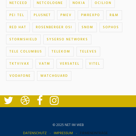
NETCEED
NETCOLOGNE
NOKIA
OCILION
PEI TEL
PLUSNET
PMEV
PMREXPO
R&M
RED HAT
ROSENBERGER OSI
SNOM
SOPHOS
STORMSHIELD
SYSERSO NETWORKS
TELE COLUMBUS
TELEKOM
TELEVES
TKTVIVAX
VATM
VERSATEL
VITEL
VODAFONE
WATCHGUARD
© 2025 NET IM WEB
DATENSCHUTZ
IMPRESSUM
FIRMENEINTRÄGE