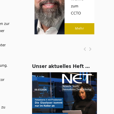
zum
Mehr
CCTO
en zur
Mehr
ner
hter
Unser aktuelles Heft ...
lung.
tor
 zu