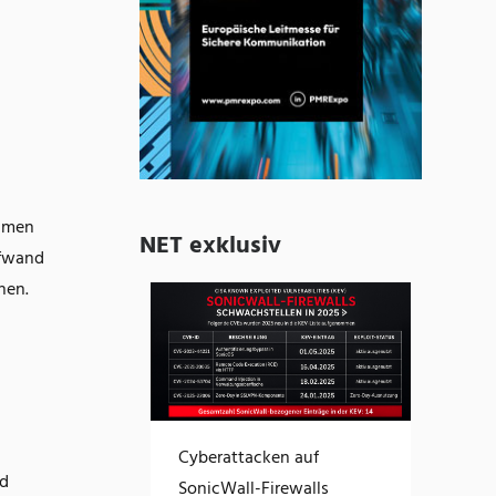
ehmen
NET exklusiv
ufwand
hen.
Cyberattacken auf
nd
SonicWall-Firewalls