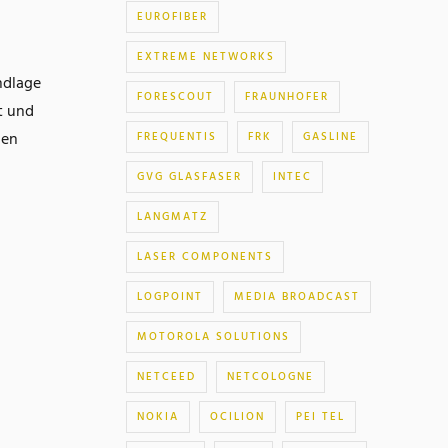
EUROFIBER
EXTREME NETWORKS
ndlage
FORESCOUT
FRAUNHOFER
t und
hen
FREQUENTIS
FRK
GASLINE
GVG GLASFASER
INTEC
LANGMATZ
LASER COMPONENTS
LOGPOINT
MEDIA BROADCAST
MOTOROLA SOLUTIONS
NETCEED
NETCOLOGNE
NOKIA
OCILION
PEI TEL