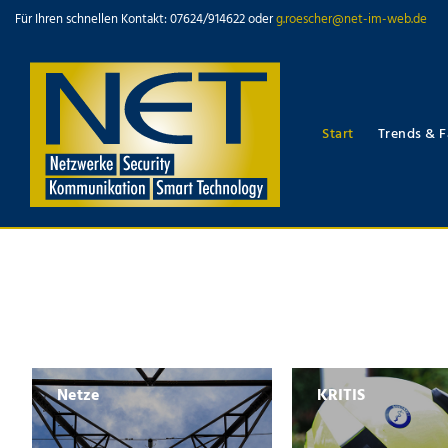
Für Ihren schnellen Kontakt: 07624/914622 oder
g.roescher@net-im-web.de
Start
Trends & F
Netze
KRITIS