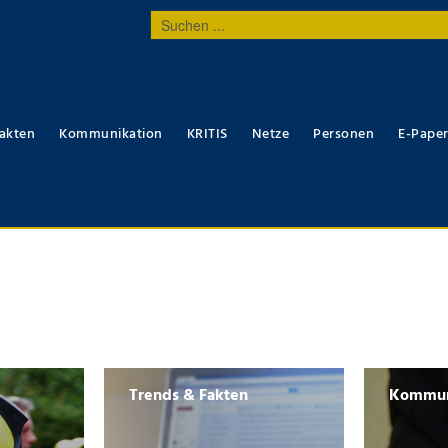
Suchen
...
akten
Kommunikation
KRITIS
Netze
Personen
E-Pape
Trends & Fakten
Kommun