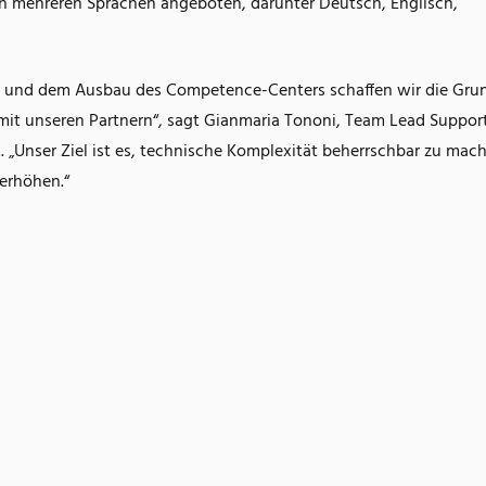
in mehreren Sprachen angeboten, darunter Deutsch, Englisch,
s und dem Ausbau des Competence-Centers schaffen wir die Gru
 mit unseren Partnern“, sagt Gianmaria Tononi, Team Lead Suppor
. „Unser Ziel ist es, technische Komplexität beherrschbar zu mac
 erhöhen.“