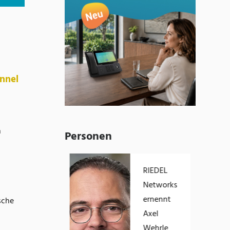
nnel
h
Personen
Eric Brabänder
RIEDEL
übernimmt die
Networks
Geschäftsführung
ernennt
sche
von Empolis
Axel
Wehrle