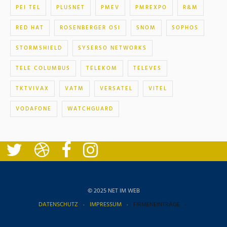
PEI TEL
PLUSNET
PMEV
PMREXPO
R&M
RED HAT
ROSENBERGER OSI
SNOM
SOPHOS
STORMSHIELD
SYSERSO NETWORKS
TELE COLUMBUS
TELEKOM
TELEVES
TKTVIVAX
VATM
VERSATEL
VITEL
VODAFONE
WATCHGUARD
© 2025 NET IM WEB
DATENSCHUTZ
IMPRESSUM
FIRMENEINTRÄGE