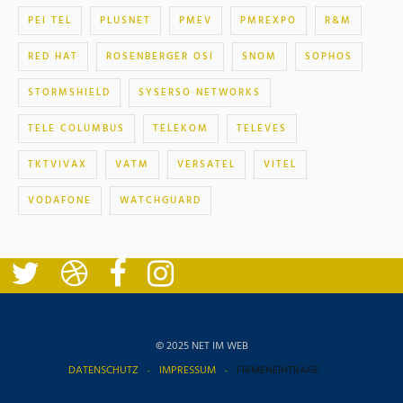
PEI TEL
PLUSNET
PMEV
PMREXPO
R&M
RED HAT
ROSENBERGER OSI
SNOM
SOPHOS
STORMSHIELD
SYSERSO NETWORKS
TELE COLUMBUS
TELEKOM
TELEVES
TKTVIVAX
VATM
VERSATEL
VITEL
VODAFONE
WATCHGUARD
© 2025 NET IM WEB
DATENSCHUTZ
IMPRESSUM
FIRMENEINTRÄGE