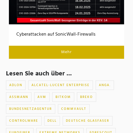
Cyberattacken auf SonicWall-Firewalls
Mehr
Lesen Sie auch über ...
ADLON
ALCATEL-LUCENT ENTERPRISE
ANGA.
ASSMANN
AVM
BITKOM
BREKO
BUNDESNETZAGENTUR
COMMVAULT
CONTROLWARE
DELL
DEUTSCHE GLASFASER
EUROFIBER
EXTREME NETWORKS
FORESCOUT