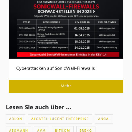
Cyberattacken auf SonicWall-Firewalls
Mehr
Lesen Sie auch über ...
ADLON
ALCATEL-LUCENT ENTERPRISE
ANGA.
ASSMANN
AVM
BITKOM
BREKO