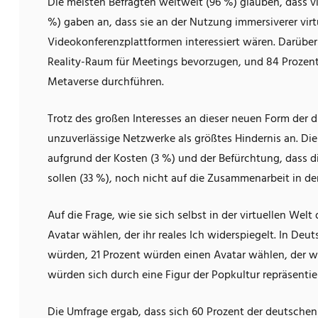
Die meisten Befragten weltweit (96 %) glauben, dass vi
%) gaben an, dass sie an der Nutzung immersiverer vir
Videokonferenzplattformen interessiert wären. Darüber
Reality-Raum für Meetings bevorzugen, und 84 Prozent
Metaverse durchführen.
Trotz des großen Interesses an dieser neuen Form der d
unzuverlässige Netzwerke als größtes Hindernis an. Di
aufgrund der Kosten (3 %) und der Befürchtung, dass d
sollen (33 %), noch nicht auf die Zusammenarbeit in der
Auf die Frage, wie sie sich selbst in der virtuellen We
Avatar wählen, der ihr reales Ich widerspiegelt. In Deu
würden, 21 Prozent würden einen Avatar wählen, der wie 
würden sich durch eine Figur der Popkultur repräsentie
Die Umfrage ergab, dass sich 60 Prozent der deutschen 