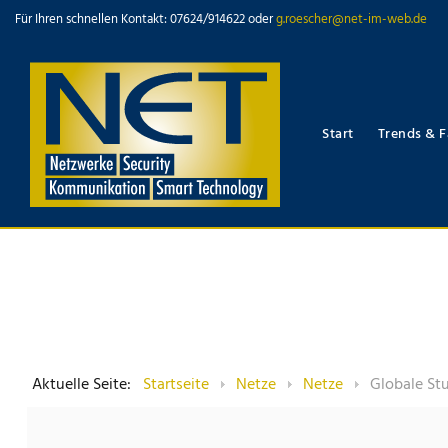
Für Ihren schnellen Kontakt: 07624/914622 oder
g.roescher@net-im-web.de
Start
Trends & F
Aktuelle Seite:
Startseite
Netze
Netze
Globale St