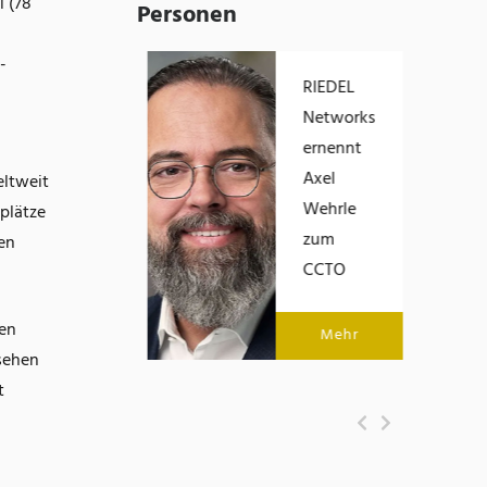
l (78
Personen
-
Eric Brabänder
RIEDEL
übernimmt die
Networks
Geschäftsführung
ernennt
von Empolis
Axel
eltweit
Wehrle
plätze
zum
en
Mehr
CCTO
nen
Mehr
ssehen
t