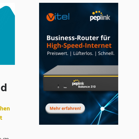
nd
chen
t