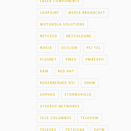
LASER COMPONENTS
LOGPOINT
MEDIA BROADCAST
MOTOROLA SOLUTIONS
NETCEED
NETCOLOGNE
NOKIA
OCILION
PEI TEL
PLUSNET
PMEV
PMREXPO
R&M
RED HAT
ROSENBERGER OSI
SNOM
SOPHOS
STORMSHIELD
SYSERSO NETWORKS
TELE COLUMBUS
TELEKOM
TELEVES
TKTVIVAX
VATM