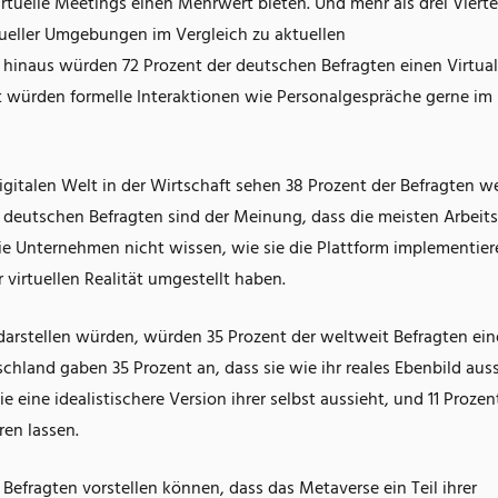
rtuelle Meetings einen Mehrwert bieten. Und mehr als drei Vierte
tueller Umgebungen im Vergleich zu aktuellen
 hinaus würden 72 Prozent der deutschen Befragten einen Virtual
 würden formelle Interaktionen wie Personalgespräche gerne im
igitalen Welt in der Wirtschaft sehen 38 Prozent der Befragten w
e deutschen Befragten sind der Meinung, dass die meisten Arbeits
ie Unternehmen nicht wissen, wie sie die Plattform implementier
 virtuellen Realität umgestellt haben.
lt darstellen würden, würden 35 Prozent der weltweit Befragten ei
tschland gaben 35 Prozent an, dass sie wie ihr reales Ebenbild au
eine idealistischere Version ihrer selbst aussieht, und 11 Prozen
ren lassen.
Befragten vorstellen können, dass das Metaverse ein Teil ihrer