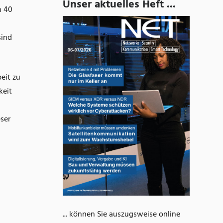
Unser aktuelles Heft ...
n 40
sind
eit zu
keit
ser
... können Sie auszugsweise online