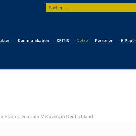
Suchen
...
akten
Kommunikation
KRITIS
Netze
Personen
E-Pape
udie von Ciena zum Metavers in Deutschland